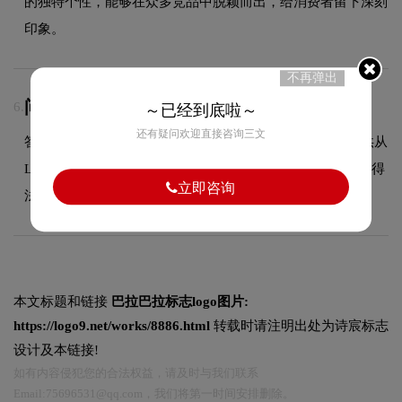
的独特个性，能够在众多竞品中脱颖而出，给消费者留下深刻
印象。
不再弹出
问：LOGO设计可以注册商标吗？
6.
～已经到底啦～
还有疑问欢迎直接咨询三文
答：可以，我们拥有专业的商标代理资质，能够为客户提供从
LOGO设计到商标注册的一站式服务，确保您的品牌标识获得
立即咨询
法律保护。
本文标题和链接
巴拉巴拉标志logo图片:
https://logo9.net/works/8886.html
转载时请注明出处为诗宸标志
设计及本链接!
如有内容侵犯您的合法权益，请及时与我们联系
Email:75696531@qq.com，我们将第一时间安排删除。