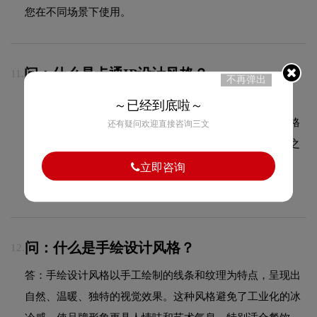
您在不同场景下使用。
问：什么是卡通IP设计风格？
11.
不再弹出
答：卡通IP设计风格以拟人化的角色形象为核心，通过可
～已经到底啦～
爱、生动的卡通造型塑造品牌吉祥物或代言形象。这种风格
还有疑问欢迎直接咨询三文
具有极强的亲和力和记忆度，能够快速拉近品牌与消费者之
间的距离，特别适合儿童品牌、食品饮料、游戏娱乐等领
立即咨询
域。
问：什么是手绘设计风格？
12.
答：手绘设计风格以手工绘制的线条和纹理为特点，呈现出
自然、温暖、独特的视觉效果。这种风格避免了工业化的冰