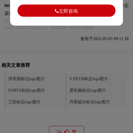
https://logo9.net/works/8915.html
转载时请注明出处为诗宸标志
立即咨询
设计及本链接!
如有内容侵犯您的合法权益，请及时与我们联系
Email:75696531@qq.com，我们将第一时间安排删除。
发布于2022-05-03 09:11:28
相关文章推荐
伊芙丽标志logo图片
S.DEER标志logo图片
PORTS标志logo图片
爱依服标志logo图片
三彩标志logo图片
丹慕妮尔标志logo图片
50
赞