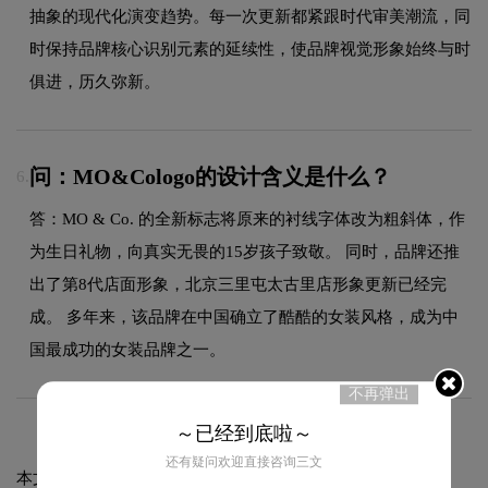
抽象的现代化演变趋势。每一次更新都紧跟时代审美潮流，同
时保持品牌核心识别元素的延续性，使品牌视觉形象始终与时
俱进，历久弥新。
问：MO&Cologo的设计含义是什么？
6.
答：MO & Co. 的全新标志将原来的衬线字体改为粗斜体，作
为生日礼物，向真实无畏的15岁孩子致敬。 同时，品牌还推
出了第8代店面形象，北京三里屯太古里店形象更新已经完
成。 多年来，该品牌在中国确立了酷酷的女装风格，成为中
国最成功的女装品牌之一。
不再弹出
～已经到底啦～
还有疑问欢迎直接咨询三文
本文标题和链接
MO&Co标志logo图片: