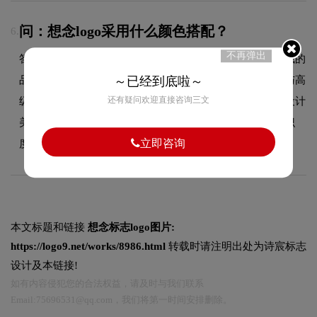
问：想念logo采用什么颜色搭配？
6.
不再弹出
答：想念品牌整体使用的色彩方案充分契合了其在品牌领域的
品牌定位，运用经典的黑白灰极简配色，突出品牌的质感与高
～已经到底啦～
还有疑问欢迎直接咨询三文
级感，经久不衰。这种色彩选择既传递了品牌的极简现代设计
美学，又能有效吸引目标受众，使标志具有较强的视觉辨识
立即咨询
度。
本文标题和链接
想念标志logo图片:
https://logo9.net/works/8986.html
转载时请注明出处为诗宸标志
设计及本链接!
如有内容侵犯您的合法权益，请及时与我们联系
Email:75696531@qq.com，我们将第一时间安排删除。