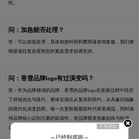
性。
问：加急能否处理？
5.
答：可以加急处理，具体加急时间和费用请咨询客服，我们将
根据项目复杂度和您的紧急需求协调安排。
问：香雪品牌logo有过演变吗？
6.
答：作为品牌领域的品牌，香雪的品牌logo在发展过程中经历
了持续优化与迭代，整体呈现出从复杂到简约、从具象到抽象
的现代化演变趋势。每一次更新都紧跟时代审美潮流，同时保
持品牌核心识别元素的延续性，使品牌视觉形象始终与时俱
不再弹出
进，历久弥新。
～已经到底啦～