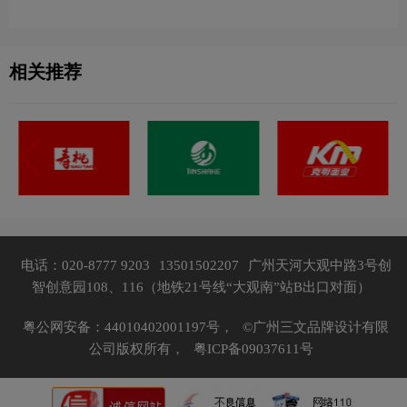
相关推荐
电话：020-8777 9203
13501502207
广州天河大观中路3号创
智创意园108、116（地铁21号线“大观南”站B出口对面）
粤公网安备：44010402001197号，
©广州三文品牌设计有限
公司版权所有，
粤ICP备09037611号