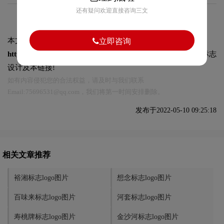
还有疑问欢迎直接咨询三文
本文标题和链接
香雪标志logo图片:
立即咨询
https://logo9.net/works/8987.html
转载时请注明出处为诗宸标志
设计及本链接!
如有内容侵犯您的合法权益，请及时与我们联系
Email:75696531@qq.com，我们将第一时间安排删除。
发布于2022-05-10 09:25:18
相关文章推荐
裕湘标志logo图片
想念标志logo图片
百味来标志logo图片
河套标志logo图片
寿桃牌标志logo图片
金沙河标志logo图片