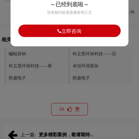
Email:75696531@qq.com，我们将第一时间安排删除。
～已经到底啦～
发布于2020-12-31 05:23:16
还有疑问欢迎直接咨询三文
立即咨询
相关文章推荐
蝙蝠音响
科立恩环保科技——旧
科立恩环保科技——新
卓信环境股份
联盛电子
联盛电子
50
赞
上一篇:
更多精彩案例，敬请期待...