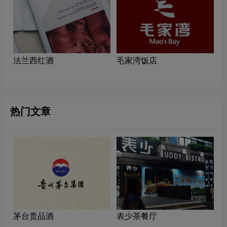
法兰西红酒
毛家湾饭店
热门文章
茅台贵品酒
表少茶餐厅