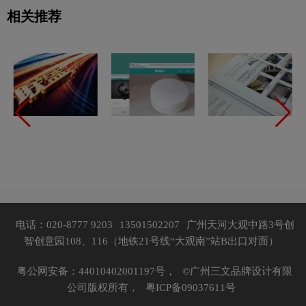
相关推荐
电话：020-8777 9203
13501502207
广州天河大观中路3号创
智创意园108、116（地铁21号线“大观南”站B出口对面）
粤公网安备：44010402001197号，
©广州三文品牌设计有限
公司版权所有，
粤ICP备09037611号