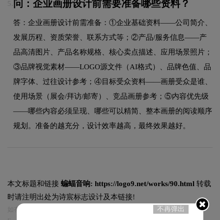
问：企业画册设计前需要准备哪些资料？
5.
答：企业画册设计前需准备：①企业基础资料——公司简介、
发展历程、资质荣誉、联系方式等；②产品/服务信息——产
品高清图片、产品名称规格、核心卖点描述、应用场景照片；
③品牌视觉素材——LOGO源文件（AI格式）、品牌色值、品
牌字体、过往设计参考；④目标受众资料——画册受众是谁、
使用场景（展会/拜访/邮寄）、竞品画册参考；⑤内容优先级
——哪些内容必须呈现、哪些可以精简、整本画册的阅读顺序
规划。准备的越充分，设计效率越高，最终效果越好。
本文标题和链接
蝙蝠音响:
https://logo9.net/works/90.html
转载
时请注明出处为诗宸标志设计及本链接!
不再弹出
如有内容侵犯您的合法权益，请及时与我们联系