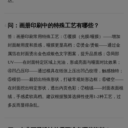
坊。
问：画册印刷中的特殊工艺有哪些？
4.
答：画册印刷常用特殊工艺：①覆膜（光膜/哑膜）——增加
封面耐用度和质感，哑膜更显高档；②烫金/烫银——通过金
属箔在封面烫出金色或银色文字图案，提升品质感；③局部
UV——在封面特定区域上光油，形成亮面与哑面对比效果；
④凹凸压印——通过模具在纸张上压出凹凸纹理，触感独特；
⑤模切——裁切出特殊形状，打破常规矩形边框；⑥镂空——
在封面挖出特定形状，透出内页色彩；⑦植绒——封面表面植
绒，手感柔软高档。建议根据预算选择性使用1-2种工艺，过
多反而显得杂乱。