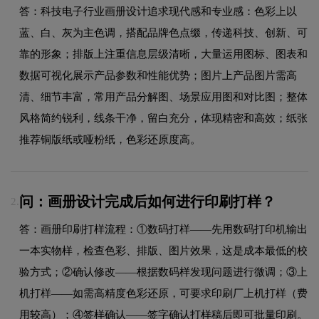
答：科技电子行业画册设计追求现代感和专业感：色彩上以
蓝、白、灰为主色调，搭配品牌色点缀，传递科技、创新、可
靠的形象；排版上注重信息层级清晰，大量运用图标、图表和
数据可视化展示产品参数和性能优势；图片上产品图片需高
清、细节丰富，常用产品分解图、场景应用图和对比图；整体
风格简约锐利，线条干净，留白充分，体现精密和高效；纸张
推荐铜版纸或哑粉纸，色彩还原度高。
问：画册设计完成后如何进行印刷打样？
2.
答：画册印刷打样流程：①数码打样——先用数码打印机输出
一本实物样，检查色彩、排版、图片效果，这是成本最低的校
验方式；②确认修改——根据数码样发现问题进行微调；③上
机打样——如需高精度色彩还原，可要求印刷厂上机打样（费
用较高）；④签样确认——签字确认打样稿后即可批量印刷。