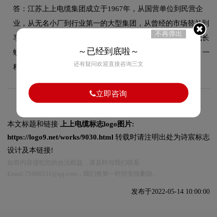
答：江苏上上电缆集团成立于1967年，从国营单位到民营企
业，从无名小厂到行业第一的大型集团，从曾经的市场替补到
不再弹出
享誉世界的知名品牌，一路走来，上上在风雨洗礼中不断成长
～已经到底啦～
蜕变。然而55年来，上上始终坚守着一种品德、一份承诺、一
还有疑问欢迎直接咨询三文
种精神，它们让上上品牌彰显着深厚底蕴和无穷力量。
立即咨询
本文标题和链接
上上电缆标志logo图片:
https://logo9.net/works/9030.html
转载时请注明出处为诗宸标志
设计及本链接!
如有内容侵犯您的合法权益，请及时与我们联系
Email:75696531@qq.com，我们将第一时间安排删除。
发布于2022-05-14 10:00:00