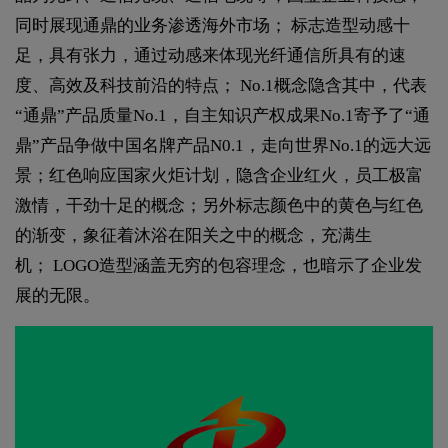
同时展现通鼎的业务渗透海外市场； 标志造型动感十
足，具有张力，通过动感来体现光纤通信所具有的速
度、高效及科技前沿的特点； No.1概念隐含其中，代表
“通鼎”产品质量No.1，自主知识产权成果No.1寄予了“通
鼎”产品争做中国名牌产品N0.1，走向世界No.1的远大远
景；红色响应国家火炬计划，隐含企业红火，员工极富
激情，干劲十足的概念；另外标志颜色中的黄色与红色
的渐变，象征着沐浴在阳关之中的概念，充满生
机； LOGO造型涵盖无穷的包容理念，也暗示了企业发
展的无限。