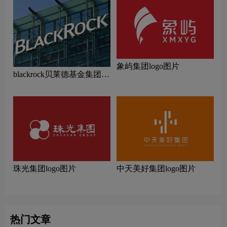
象屿集团logo图片
blackrock贝莱德基金集团
logo设计含义及公募基金品
牌理念
珠光集团logo图片
中天美好集团logo图片
热门文章