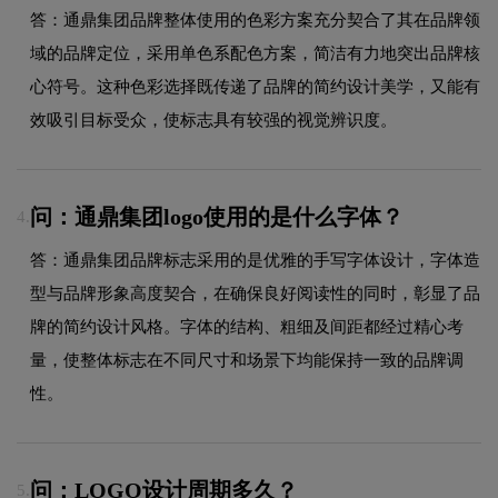
答：通鼎集团品牌整体使用的色彩方案充分契合了其在品牌领
域的品牌定位，采用单色系配色方案，简洁有力地突出品牌核
心符号。这种色彩选择既传递了品牌的简约设计美学，又能有
效吸引目标受众，使标志具有较强的视觉辨识度。
问：通鼎集团logo使用的是什么字体？
4.
答：通鼎集团品牌标志采用的是优雅的手写字体设计，字体造
型与品牌形象高度契合，在确保良好阅读性的同时，彰显了品
牌的简约设计风格。字体的结构、粗细及间距都经过精心考
量，使整体标志在不同尺寸和场景下均能保持一致的品牌调
性。
问：LOGO设计周期多久？
5.