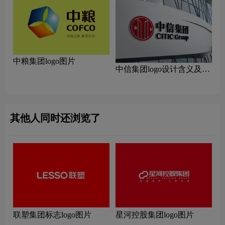
中粮集团logo图片
中信集团logo设计含义及设
计理念
其他人同时还浏览了
联塑集团标志logo图片
星河控股集团logo图片