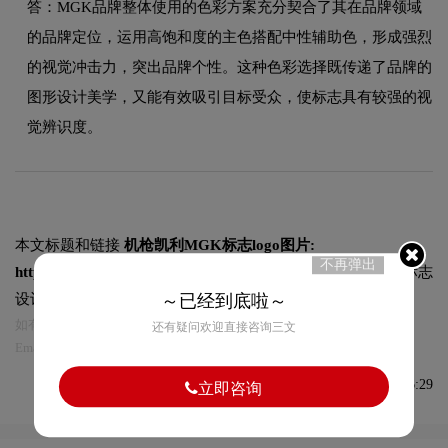
答：MGK品牌整体使用的色彩方案充分契合了其在品牌领域
的品牌定位，运用高饱和度的主色搭配中性辅助色，形成强烈
的视觉冲击力，突出品牌个性。这种色彩选择既传递了品牌的
图形设计美学，又能有效吸引目标受众，使标志具有较强的视
觉辨识度。
本文标题和链接
机枪凯利MGK标志logo图片:
不再弹出
https://logo9.net/works/9060.html
转载时请注明出处为诗宸标志
～已经到底啦～
设计及本链接!
如有内容侵犯您的合法权益，请及时与我们联系
还有疑问欢迎直接咨询三文
Email:75696531@qq.com，我们将第一时间安排删除。
发布于2022-05-21 08:46:29
立即咨询