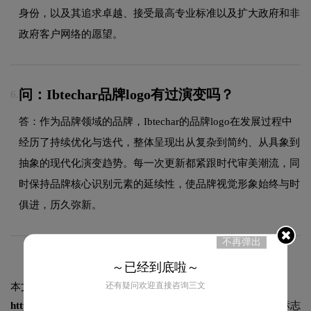
身份，以及其追求卓越、接受最高专业标准以及扩大政府和非
政府客户网络的愿望。
问：Ibtechar品牌logo有过演变吗？
6.
答：作为品牌领域的品牌，Ibtechar的品牌logo在发展过程中
经历了持续优化与迭代，整体呈现出从复杂到简约、从具象到
抽象的现代化演变趋势。每一次更新都紧跟时代审美潮流，同
时保持品牌核心识别元素的延续性，使品牌视觉形象始终与时
俱进，历久弥新。
不再弹出
～已经到底啦～
还有疑问欢迎直接咨询三文
本文标题和链接
Ibtechar标志logo图片:
https://logo9.net/works/9070.html
转载时请注明出处为诗宸标志