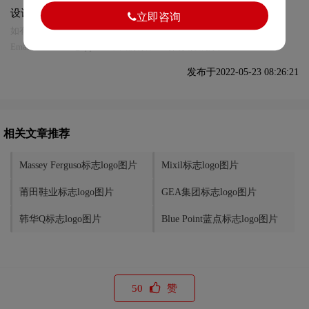
设计及本链接!
立即咨询
如有内容侵犯您的合法权益，请及时与我们联系
Email:75696531@qq.com，我们将第一时间安排删除。
发布于2022-05-23 08:26:21
相关文章推荐
Massey Ferguso标志logo图片
Mixil标志logo图片
莆田鞋业标志logo图片
GEA集团标志logo图片
韩华Q标志logo图片
Blue Point蓝点标志logo图片
50
赞