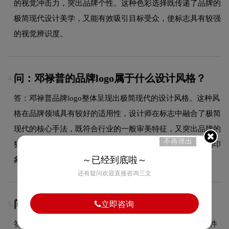
的视觉冲击力，突出品牌个性。这种色彩选择既传递了品牌的
极简现代设计美学，又能有效吸引目标受众，使标志具有较强
的视觉辨识度。
问：邓禄普的品牌logo属于什么设计风格？
4.
答：邓禄普品牌logo整体呈现出极简现代的设计风格。这种风
格在品牌领域具有较好的适用性，设计师在标志中融合了极简
现代的核心手法，既符合行业的一般审美特征，又突出品牌的
不再弹出
独特个性，能够在众多竞品中脱颖而出，给消费者留下深刻印
～已经到底啦～
象。
还有疑问欢迎直接咨询三文
问：LOGO设计交付哪些文件？
5.
立即咨询
答：交付文件包含JPG、PDF、AI、PNG等多种格式的源文件