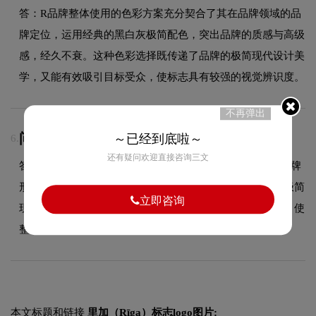
答：R品牌整体使用的色彩方案充分契合了其在品牌领域的品
牌定位，运用经典的黑白灰极简配色，突出品牌的质感与高级
感，经久不衰。这种色彩选择既传递了品牌的极简现代设计美
学，又能有效吸引目标受众，使标志具有较强的视觉辨识度。
不再弹出
问：Rlogo使用的是什么字体？
～已经到底啦～
6.
还有疑问欢迎直接咨询三文
答：R品牌标志采用的是时尚斜体字标设计，字体造型与品牌
形象高度契合，在确保良好阅读性的同时，彰显了品牌的极简
立即咨询
现代设计风格。字体的结构、粗细及间距都经过精心考量，使
整体标志在不同尺寸和场景下均能保持一致的品牌调性。
本文标题和链接
里加（Rīga）标志logo图片: