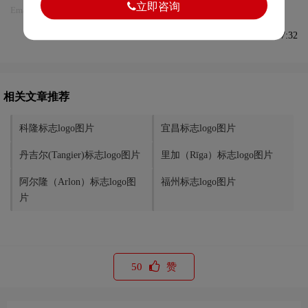
立即咨询
Email:75696531@qq.com，我们将第一时间安排删除。
发布于2022-05-25 08:37:32
相关文章推荐
科隆标志logo图片
宜昌标志logo图片
丹吉尔(Tangier)标志logo图片
里加（Rīga）标志logo图片
阿尔隆（Arlon）标志logo图
福州标志logo图片
片
50
赞