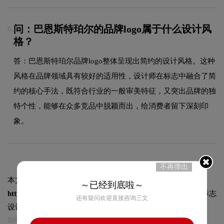
问：巴恩斯特珀尔的品牌logo属于什么设计风
6.
格？
答：巴恩斯特珀尔品牌logo整体呈现出简约的设计风格。这种
风格在品牌领域具有较好的适用性，设计师在标志中融合了简
约的核心手法，既符合行业的一般审美特征，又突出品牌的独
特个性，能够在众多竞品中脱颖而出，给消费者留下深刻印
象。
不再弹出
本文标题和链接
巴恩斯特珀尔标志logo图片:
～已经到底啦～
https://logo9.net/works/9083.html
转载时请注明出处为诗宸标志
还有疑问欢迎直接咨询三文
设计及本链接!
如有内容侵犯您的合法权益，请及时与我们联系