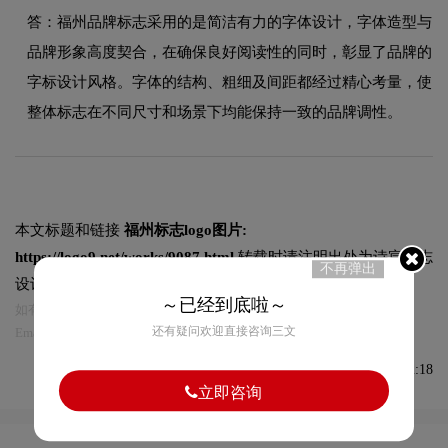
答：福州品牌标志采用的是简洁有力的字体设计，字体造型与
品牌形象高度契合，在确保良好阅读性的同时，彰显了品牌的
字标设计风格。字体的结构、粗细及间距都经过精心考量，使
整体标志在不同尺寸和场景下均能保持一致的品牌调性。
本文标题和链接
福州标志logo图片:
https://logo9.net/works/9087.html
转载时请注明出处为诗宸标志
不再弹出
设计及本链接!
～已经到底啦～
如有内容侵犯您的合法权益，请及时与我们联系
还有疑问欢迎直接咨询三文
Email:75696531@qq.com，我们将第一时间安排删除。
发布于2022-05-26 08:12:18
立即咨询