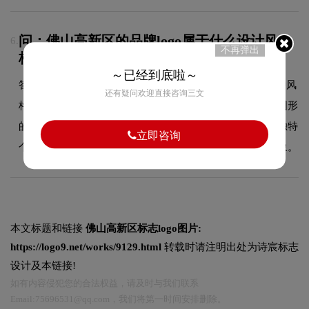
问：佛山高新区的品牌logo属于什么设计风
6.
不再弹出
格？
～已经到底啦～
答：佛山高新区品牌logo整体呈现出图形的设计风格。这种风
还有疑问欢迎直接咨询三文
格在品牌领域具有较好的适用性，设计师在标志中融合了图形
的核心手法，既符合行业的一般审美特征，又突出品牌的独特
立即咨询
个性，能够在众多竞品中脱颖而出，给消费者留下深刻印象。
本文标题和链接
佛山高新区标志logo图片:
https://logo9.net/works/9129.html
转载时请注明出处为诗宸标志
设计及本链接!
如有内容侵犯您的合法权益，请及时与我们联系
Email:75696531@qq.com，我们将第一时间安排删除。