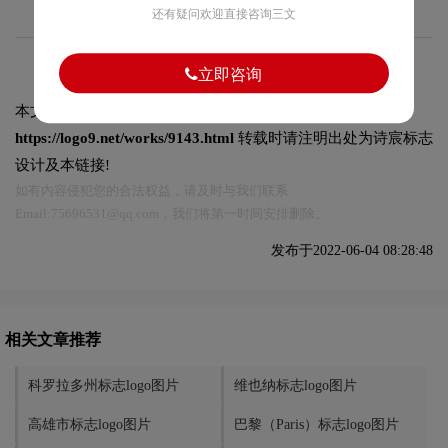
还有疑问欢迎直接咨询三文
立即咨询
本文标题和链接
绵阳标志logo图片:
https://logo9.net/works/9143.html
转载时请注明出处为诗宸标志
设计及本链接!
如有内容侵犯您的合法权益，请及时与我们联系
Email:75696531@qq.com，我们将第一时间安排删除。
发布于2022-06-04 08:28:48
相关文章推荐
科罗拉多州标志logo图片
维也纳标志logo图片
高雄市标志logo图片
巴黎（Paris）标志logo图片