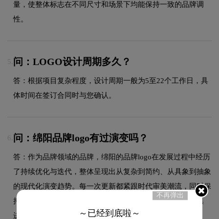
量，使整体标志在不同尺寸和场景下均能保持一致的品牌调
性。
问：LOGO设计周期多久？
5.
答：根据项目复杂程度，设计周期一般为5至22个工作日，具
体时间在签订合同时与您确认。
问：绵阳品牌logo有过演变吗？
6.
答：作为品牌领域的品牌，绵阳的品牌logo在发展过程中经历
了持续优化与迭代，整体呈现出从复杂到简约、从具象到抽象
的现代化演变趋势。每一次更新都紧跟时代审美潮流，同时保
不再弹出
持品牌核心识别元素的延续性，使品牌视觉形象始终与时俱
～已经到底啦～
进，历久弥新。