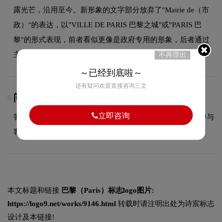
露光芒，沿用至今。新形象的文字部分放弃了"Mairie de（市
政）"的表达，以"VILLE DE PARIS 巴黎之城"或"PARIS 巴
黎"的形式表现，前者看似更像是政府专用的形象，后者通过
主次的区分，新形象让"PARIS"重点突...
不再弹出
～已经到底啦～
还有疑问欢迎直接咨询三文
问：LOGO设计包含几次免费修改？
6.
立即咨询
答：具体修改次数依据合同约定执行，我们会在设计过程中与
客户充分沟通，确保最终方案达到满意效果。
本文标题和链接
巴黎（Paris）标志logo图片:
https://logo9.net/works/9146.html
转载时请注明出处为诗宸标志
设计及本链接!