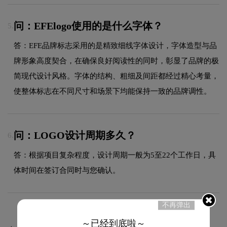
问：EFElogo使用的是什么字体？
5.
答：EFE品牌标志采用的是精致细线字体设计，字体造型与品
牌形象高度契合，在确保良好阅读性的同时，彰显了品牌的极
简现代设计风格。字体的结构、粗细及间距都经过精心考量，
使整体标志在不同尺寸和场景下均能保持一致的品牌调性。
问：LOGO设计周期多久？
6.
答：根据项目复杂程度，设计周期一般为5至22个工作日，具
体时间在签订合同时与您确认。
不再弹出
～已经到底啦～