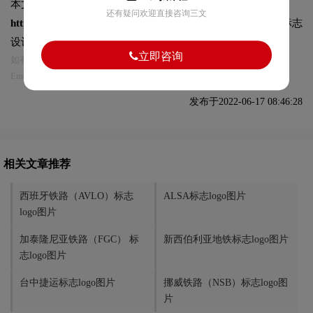
本文标题和链接
智利国家铁路（EFE）标志logo图片:
还有疑问欢迎直接咨询三文
https://logo9.net/works/9224.html
转载时请注明出处为诗宸标志
设计及本链接!
立即咨询
如有内容侵犯您的合法权益，请及时与我们联系
Email:75696531@qq.com，我们将第一时间安排删除。
发布于2022-06-17 08:46:28
相关文章推荐
西班牙铁路（AVLO）标志
ALSA标志logo图片
logo图片
加泰隆尼亚铁路（FGC） 标
新西伯利亚地铁标志logo图片
志logo图片
台中捷运标志logo图片
挪威铁路（NSB）标志logo图
片