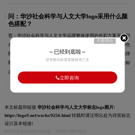
问：华沙社会科学与人文大学logo采用什么颜
6.
色搭配？
答：华沙社会科学与人文大学品牌整体使用的色彩方案充分契
不再弹出
合了其在教育领域的品牌定位，以双色搭配为主，主色与辅色
～已经到底啦～
既对比又和谐，增强了品牌的现代感和时尚度。这种色彩选择
还有疑问欢迎直接咨询三文
既传递了品牌的字标设计美学，又能有效吸引目标受众，使标
志具有较强的视觉辨识度。
立即咨询
本文标题和链接
华沙社会科学与人文大学标志logo图片:
https://logo9.net/works/9256.html
转载时请注明出处为诗宸标志
设计及本链接!
如有内容侵犯您的合法权益，请及时与我们联系