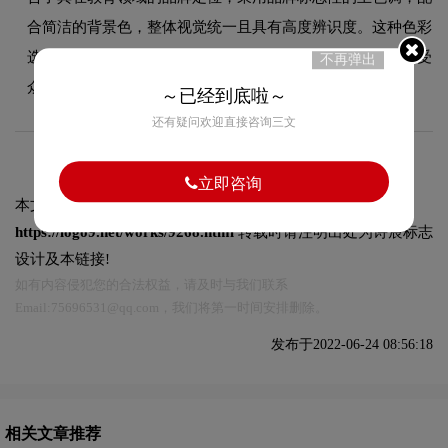
合简洁的背景色，整体视觉统一且具有高度辨识度。这种色彩
选择既传递了品牌的商务盾标设计美学，又能有效吸引目标受
不再弹出
众，使标志具有较强的视觉辨识度。
～已经到底啦～
还有疑问欢迎直接咨询三文
立即咨询
本文标题和链接
中国科学院深圳理工大学标志logo图片:
https://logo9.net/works/9268.html
转载时请注明出处为诗宸标志
设计及本链接!
如有内容侵犯您的合法权益，请及时与我们联系
Email:75696531@qq.com，我们将第一时间安排删除。
发布于2022-06-24 08:56:18
相关文章推荐