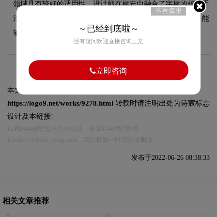
领域具有较好的适用性，设计师在标志中融合了字标的核心手
不再弹出
法，既符合行业的一般审美特征，又突出品牌的独特个性，能
～已经到底啦～
够在众多竞品中脱颖而出，给消费者留下深刻印象。
还有疑问欢迎直接咨询三文
立即咨询
本文标题和链接
E PLUS北外壹佳教育标志logo图片:
https://logo9.net/works/9278.html
转载时请注明出处为诗宸标志
设计及本链接!
如有内容侵犯您的合法权益，请及时与我们联系
Email:75696531@qq.com，我们将第一时间安排删除。
发布于2022-06-26 08:38:33
相关文章推荐