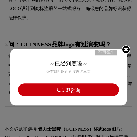
LOGO设计到商标注册的一站式服务，确保您的品牌标识获得
法律保护。
问：GUINNESS品牌logo有过演变吗？
6.
不再弹出
答：作为品牌领域的品牌，GUINNESS的品牌logo在发展过程
～已经到底啦～
中经历了持续优化与迭代，整体呈现出从复杂到简约、从具象
还有疑问欢迎直接咨询三文
到抽象的现代化演变趋势。每一次更新都紧跟时代审美潮流，
同时保持品牌核心识别元素的延续性，使品牌视觉形象始终与
立即咨询
时俱进，历久弥新。
本文标题和链接
健力士黑啤（GUINNESS）标志logo图片: