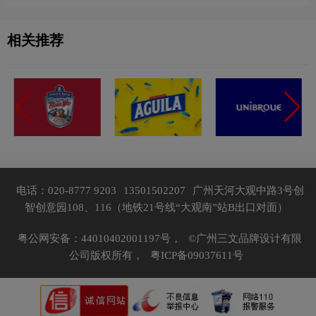
相关推荐
电话：020-8777 9203
13501502207
广州天河大观中路3号创
智创意园108、116（地铁21号线“大观南”站B出口对面）
粤公网安备：44010402001197号，
©广州三文品牌设计有限
公司版权所有，
粤ICP备09037611号