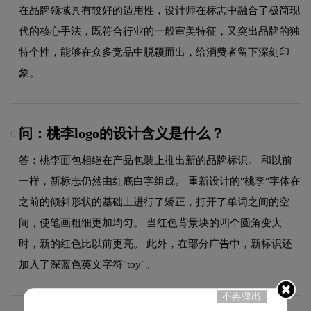
在品牌领域具有较好的适用性，设计师在标志中融合了极简现
代的核心手法，既符合行业的一般审美特征，又突出品牌的独
特个性，能够在众多竞品中脱颖而出，给消费者留下深刻印
象。
问：桃李logo的设计含义是什么？
6.
答：桃李面包相继在产品包装上推出新的品牌标识。 和以前
一样，新标志仍然由红底白字组成。 重新设计的"桃李"字体在
之前的倾斜形状的基础上进行了矫正，打开了单词之间的空
间，使笔画粗细更加均匀。 当红色背景块的四个圆角变大
时，新的红色比以前更亮。 此外，在部分广告中，新标识还
加入了深蓝色英文字符"toy"。
不再弹出