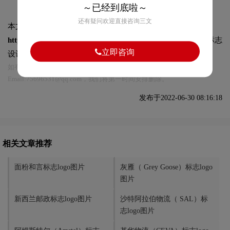
～已经到底啦～
还有疑问欢迎直接咨询三文
本文标题和链接
桃李标志logo图片:
https://logo9.net/works/9301.html
转载时请注明出处为诗宸标志
立即咨询
设计及本链接!
如有内容侵犯您的合法权益，请及时与我们联系
Email:75696531@qq.com，我们将第一时间安排删除。
发布于2022-06-30 08:16:18
相关文章推荐
面粉和言标志logo图片
灰雁（ Grey Goose）标志logo
图片
新西兰邮政标志logo图片
沙特阿拉伯物流（ SAL）标
志logo图片