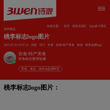
当前位置：
首页
创意灵感汇
logo设计理念
休闲食品
桃李标志logo图片
2022-07-03 16:07:14
浏览
5871
作者
饮食/特产美食
来源
桃李品牌logo
饮食/特产美食
饮食标志整理收藏
v
零食、食品、柴米油盐调料等
桃李标志logo图片：