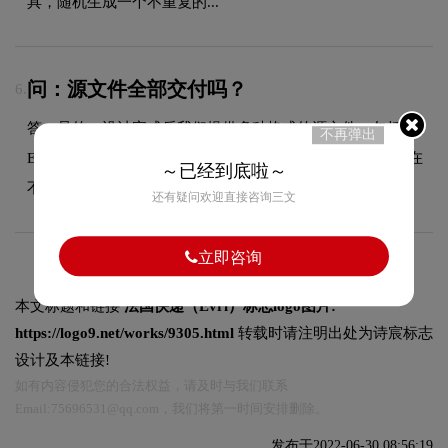
具，随机生成一个不重复的...
问：源文件全部交付吗？
6.
答：是的，设计完成后我们提供多种格式的源文件，包括AI、
不再弹出
EPS、CDR等矢量格式以及PNG、JPG等位图格式，方便您在
～已经到底啦～
不同场景下使用。
还有疑问欢迎直接咨询三文
立即咨询
本文标题和链接
法国快递（Evri）标志logo图片:
https://logo9.net/works/9305.html
转载时请注明出处为诗宸标志
设计及本链接!
如有内容侵犯您的合法权益，请及时与我们联系
Email:75696531@qq.com，我们将第一时间安排删除。
发布于2022-06-30 08:56:19