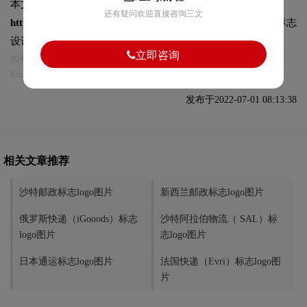
本文标题和链接
顺丰同城标志logo图片:
还有疑问欢迎直接咨询三文
https://logo9.net/works/9307.html
转载时请注明出处为诗宸标志
设计及本链接!
立即咨询
如有内容侵犯您的合法权益，请及时与我们联系
Email:75696531@qq.com，我们将第一时间安排删除。
发布于2022-07-01 08:13:38
相关文章推荐
沙特邮政标志logo图片
新西兰邮政标志logo图片
俄罗斯快递（iGooods）标志
沙特阿拉伯物流（ SAL）标
logo图片
志logo图片
日本通运标志logo图片
法国快递（Evri）标志logo图
片