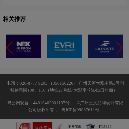
相关推荐
电话：020-8777 9203
13501502207
广州天河大观中路3号创
智创意园108、116（地铁21号线“大观南”站B出口对面）
粤公网安备：44010402001197号，
©广州三文品牌设计有限
公司版权所有，
粤ICP备09037611号