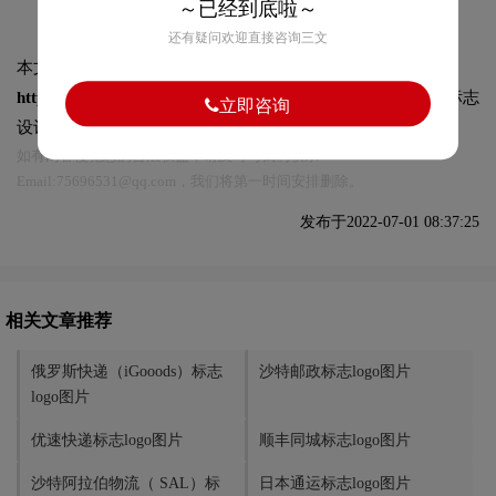
～已经到底啦～
还有疑问欢迎直接咨询三文
本文标题和链接
新西兰邮政标志logo图片:
https://logo9.net/works/9309.html
转载时请注明出处为诗宸标志
立即咨询
设计及本链接!
如有内容侵犯您的合法权益，请及时与我们联系
Email:75696531@qq.com，我们将第一时间安排删除。
发布于2022-07-01 08:37:25
相关文章推荐
俄罗斯快递（iGooods）标志
沙特邮政标志logo图片
logo图片
优速快递标志logo图片
顺丰同城标志logo图片
沙特阿拉伯物流（ SAL）标
日本通运标志logo图片