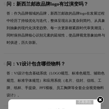
问：新西兰邮政品牌logo有过演变吗？
5.
答：作为品牌领域的品牌，新西兰邮政的品牌logo在发展过程
中经历了持续优化与迭代，整体呈现出从复杂到简约、从具象
到抽象的现代化演变趋势。每一次更新都紧跟时代审美潮流，
同时保持品牌核心识别元素的延续性，使品牌视觉形象始终与
时俱进，历久弥新。
问：VI设计包含哪些物料？
6.
答：VI设计包含基础系统（LOGO规范、标准色规范、辅助色
规范、标准字体规范）和应用系统（名片、信封、信纸、工
牌、纸杯、手提袋、PPT模板、员工胸牌等全套企业视觉物料
设计）。
不再弹出