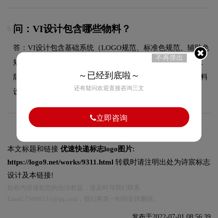
问：VI设计包含哪些物料？
6.
答：VI设计包含基础系统（LOGO规范、标准色规范、辅助色
不再弹出
规范、标准字体规范）和应用系统（名片、信封、信纸、工
～已经到底啦～
牌、纸杯、手提袋、PPT模板、员工胸牌等全套企业视觉物料
还有疑问欢迎直接咨询三文
设计）。
立即咨询
本文标题和链接
优速快递标志logo图片:
https://logo9.net/works/9311.html
转载时请注明出处为诗宸标志
设计及本链接!
如有内容侵犯您的合法权益，请及时与我们联系
Email:75696531@qq.com，我们将第一时间安排删除。
发布于2022-07-01 08:56:39