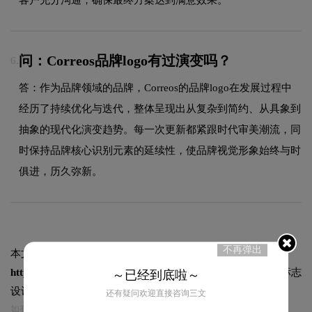
问：Correos品牌logo有过演变吗？
6.
答：作为品牌领域的品牌，Correos的品牌logo在发展过程中
经历了持续优化与迭代，整体呈现出从复杂到简约、从具象到
抽象的现代化演变趋势。每一次更新都紧跟时代审美潮流，同
时保持品牌核心识别元素的延续性，使品牌视觉形象始终与时
俱进，历久弥新。
不再弹出
本文标题和链接
西班牙邮政（Correos）标志logo图片:
https://logo9.net/works/9315.html
转载时请注明出处为诗宸标志
～已经到底啦～
设计及本链接!
还有疑问欢迎直接咨询三文
如有内容侵犯您的合法权益，请及时与我们联系