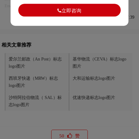
Email:75696531@qq.com，我们将第一时间安排删除。
立即咨询
发布于2022-07-02 08:37:39
相关文章推荐
爱尔兰邮政（An Post）标志
基华物流（CEVA）标志logo
logo图片
图片
西班牙快递（MRW）标志
大和运输标志logo图片
logo图片
沙特阿拉伯物流（ SAL）标
优速快递标志logo图片
志logo图片
50
赞