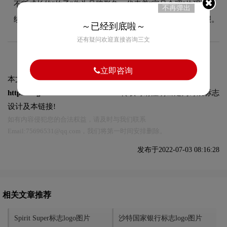
不断成长的"竹子"作为品牌形象，代表着"富足合理"体现可持
不再弹出
续发展和负责任投资的双重目标，同时追求卓越的业绩回报。
～已经到底啦～
还有疑问欢迎直接咨询三文
立即咨询
本文标题和链接
君联资本标志logo图片:
https://logo9.net/works/9319.html
转载时请注明出处为诗宸标志
设计及本链接!
如有内容侵犯您的合法权益，请及时与我们联系
Email:75696531@qq.com，我们将第一时间安排删除。
发布于2022-07-03 08:16:28
相关文章推荐
Spirit Super标志logo图片
沙特国家银行标志logo图片