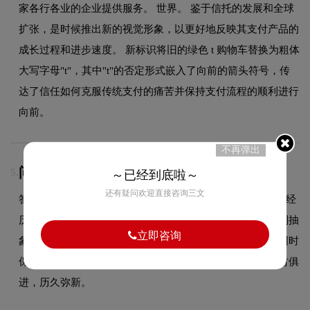
家各行各业的企业提供服务。 世界。 鉴于信托的发展和全球
扩张，是时候推出新的视觉形象，以更好地反映其支付产品的
成长过程和进步速度。 新标识将旧的绿色 t 购物车替换为粗体
大写字母"t"，其中"t"的否定形式嵌入了向前的箭头符号，传
达了信任如何克服传统支付的痛苦并保持支付流程的顺利进行
向前。
不再弹出
问：Trustly品牌logo有过演变吗？
5.
～已经到底啦～
还有疑问欢迎直接咨询三文
答：作为品牌领域的品牌，Trustly的品牌logo在发展过程中经
历了持续优化与迭代，整体呈现出从复杂到简约、从具象到抽
立即咨询
象的现代化演变趋势。每一次更新都紧跟时代审美潮流，同时
保持品牌核心识别元素的延续性，使品牌视觉形象始终与时俱
进，历久弥新。