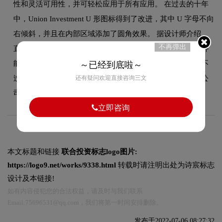
性和灵活可用性，并可轻松应用于所有应用。 在过去的十年
中，Union Investment U 形图标得到了改进，其中 U 字母不向
右倾斜，并且在内部区域添加了圆角效果。 据设计师介绍，
不再弹出
直立的u字在视觉上更加稳重，U字的上倾让符号传达出一种
能量和力量。 在品牌色彩上，新的主色依旧采用深蓝色，不
～已经到底啦～
过从现在开始，蓝色会更加饱和。 通过新的绿色辅助色，公
还有疑问欢迎直接咨询三文
司希望在金融领域拥有超越竞争对手的竞争优势。
立即咨询
本文标题和链接
联合投资标志logo图片:
https://logo9.net/works/9338.html
转载时请注明出处为诗宸标志
设计及本链接!
如有内容侵犯您的合法权益，请及时与我们联系
Email:75696531@qq.com，我们将第一时间安排删除。
发布于2022-07-06 08:27:32