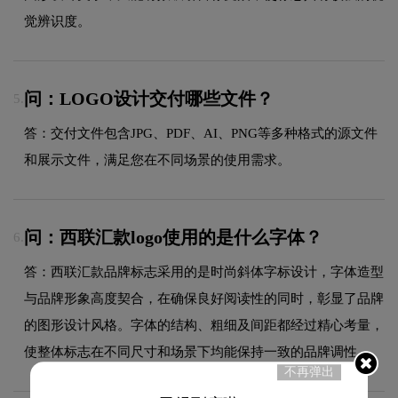
觉辨识度。
问：LOGO设计交付哪些文件？
5.
答：交付文件包含JPG、PDF、AI、PNG等多种格式的源文件
和展示文件，满足您在不同场景的使用需求。
问：西联汇款logo使用的是什么字体？
6.
答：西联汇款品牌标志采用的是时尚斜体字标设计，字体造型
与品牌形象高度契合，在确保良好阅读性的同时，彰显了品牌
的图形设计风格。字体的结构、粗细及间距都经过精心考量，
使整体标志在不同尺寸和场景下均能保持一致的品牌调性。
不再弹出