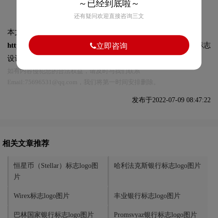
～已经到底啦～
还有疑问欢迎直接咨询三文
本文标题和链接
西联汇款标志logo图片:
https://logo9.net/works/9358.html
转载时请注明出处为诗宸标志
立即咨询
设计及本链接!
如有内容侵犯您的合法权益，请及时与我们联系
Email:75696531@qq.com，我们将第一时间安排删除。
发布于2022-07-09 08:47:22
相关文章推荐
恒星币（Stellar）标志logo图
哈利法克斯银行标志logo图片
片
Wirex标志logo图片
丰业银行标志logo图片
巴林国家银行标志logo图片
Promsvyaz银行标志logo图片