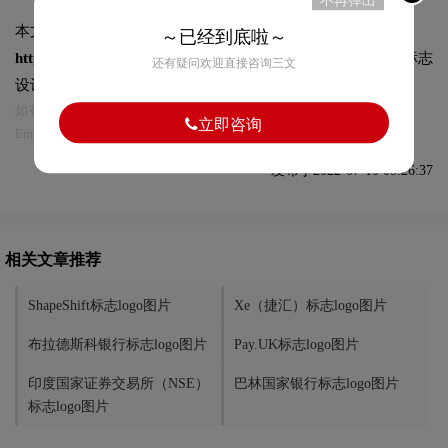
不再弹出
本文标题和链接
俄罗斯银行标志logo图片:
～已经到底啦～
https://logo9.net/works/9362.html
转载时请注明出处为诗宸标志
还有疑问欢迎直接咨询三文
设计及本链接!
如有内容侵犯您的合法权益，请及时与我们联系
立即咨询
Email:75696531@qq.com，我们将第一时间安排删除。
发布于2022-07-10 08:26:37
相关文章推荐
ShapeShift标志logo图片
Xe（捷汇）标志logo图片
布拉德斯科银行标志logo图片
Pay.UK标志logo图片
印度国家证券交易所（NSE）
巴林国家银行标志logo图片
标志logo图片