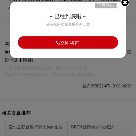
不再弹出
小人物在不同的环境中会有独立的应用。
～已经到底啦～
还有疑问欢迎直接咨询三文
立即咨询
本文标题和链接
Fortuneo标志logo图片:
https://logo9.net/works/9381.html
转载时请注明出处为诗宸标志
设计及本链接!
如有内容侵犯您的合法权益，请及时与我们联系
Email:75696531@qq.com，我们将第一时间安排删除。
发布于2022-07-13 08:36:28
相关文章推荐
爱尔兰联合银行标志logo图片
BBCN银行标志logo图片