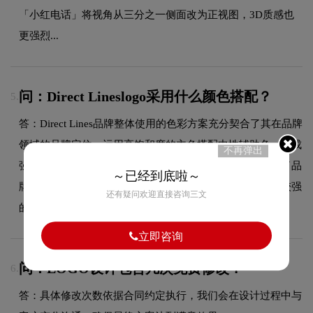
「小红电话」将视角从三分之一侧面改为正视图，3D质感也
更强烈...
问：Direct Lineslogo采用什么颜色搭配？
5.
答：Direct Lines品牌整体使用的色彩方案充分契合了其在品牌
领域的品牌定位，运用高饱和度的主色搭配中性辅助色，形成
不再弹出
强烈的视觉冲击力，突出品牌个性。这种色彩选择既传递了品
～已经到底啦～
牌的图形设计美学，又能有效吸引目标受众，使标志具有较强
还有疑问欢迎直接咨询三文
的视觉辨识度。
立即咨询
问：LOGO设计包含几次免费修改？
6.
答：具体修改次数依据合同约定执行，我们会在设计过程中与