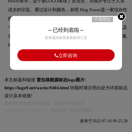
Power表示，这个新LOGO体现了其负责、乐观并专注于人类
进步的宗旨。通过设计和颜色，表明 Plug Power是一家综合性
的绿色氢能公司。新的品牌强调了 Plug Power 致力于解决两
不再弹出
个相互关联的全球性问题：帮助企业更明智地使用能源，以及
～已经到底啦～
在提高能源安全的同时让地球摆脱化石燃料。Plug相信绿色氢
还有疑问欢迎直接咨询三文
将引领全球电气化，并成为清洁能源未来的重要组成部分。
立即咨询
本文标题和链接
普拉格能源标志logo图片:
https://logo9.net/works/9404.html
转载时请注明出处为诗宸标志
设计及本链接!
如有内容侵犯您的合法权益，请及时与我们联系
Email:75696531@qq.com，我们将第一时间安排删除。
发布于2022-07-16 09:25:28