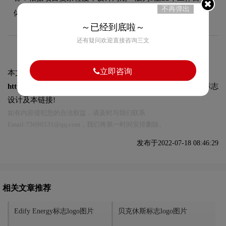
不再弹出
体时间在签订合同时与您确认。
～已经到底啦～
还有疑问欢迎直接咨询三文
立即咨询
本文标题和链接
Sedigas标志logo图片:
https://logo9.net/works/9415.html
转载时请注明出处为诗宸标志
设计及本链接!
如有内容侵犯您的合法权益，请及时与我们联系
Email:75696531@qq.com，我们将第一时间安排删除。
发布于2022-07-18 08:46:29
相关文章推荐
Edify Energy标志logo图片
贝克休斯标志logo图片