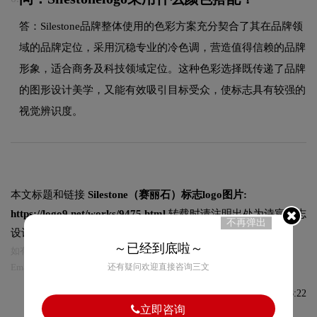
答：Silestone品牌整体使用的色彩方案充分契合了其在品牌领
域的品牌定位，采用沉稳专业的冷色调，营造值得信赖的品牌
形象，适合商务及科技领域定位。这种色彩选择既传递了品牌
的图形设计美学，又能有效吸引目标受众，使标志具有较强的
视觉辨识度。
本文标题和链接
Silestone（赛丽石）标志logo图片:
https://logo9.net/works/9475.html
转载时请注明出处为诗宸标志
不再弹出
设计及本链接!
～已经到底啦～
如有内容侵犯您的合法权益，请及时与我们联系
还有疑问欢迎直接咨询三文
Email:75696531@qq.com，我们将第一时间安排删除。
发布于2022-07-28 08:48:22
立即咨询