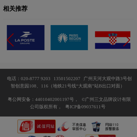
相关推荐
电话：020-8777 9203
13501502207
广州天河大观中路3号创
智创意园108、116（地铁21号线“大观南”站B出口对面）
粤公网安备：44010402001197号，
©广州三文品牌设计有限
公司版权所有，
粤ICP备09037611号