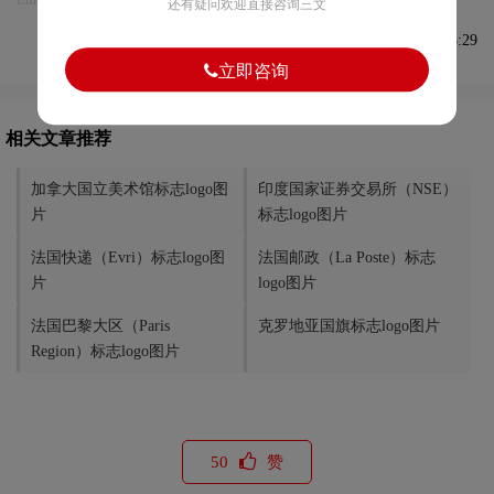
还有疑问欢迎直接咨询三文
发布于2022-07-29 08:45:29
立即咨询
相关文章推荐
加拿大国立美术馆标志logo图
印度国家证券交易所（NSE）
片
标志logo图片
法国快递（Evri）标志logo图
法国邮政（La Poste）标志
片
logo图片
法国巴黎大区（Paris
克罗地亚国旗标志logo图片
Region）标志logo图片
50
赞