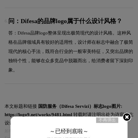
问：Difesa的品牌logo属于什么设计风格？
6.
答：Difesa品牌logo整体呈现出极简现代的设计风格。这种风
格在品牌领域具有较好的适用性，设计师在标志中融合了极简
现代的核心手法，既符合行业的一般审美特征，又突出品牌的
独特个性，能够在众多竞品中脱颖而出，给消费者留下深刻印
象。
本文标题和链接
国防服务（Difesa Servizi）标志logo图片:
https://logo9.net/works/9481.html
转载时请注明出处为诗宸标志
不再弹出
设计及本链接!
～已经到底啦～
如有内容侵犯您的合法权益，请及时与我们联系
Email:75696531@qq.com，我们将第一时间安排删除。