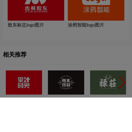
敖东标志logo图片
涂鸦智能logo图片
相关推荐
电话：020-8777 9203
13501502207
广州天河大观中路3号创
智创意园108、116（地铁21号线“大观南”站B出口对面）