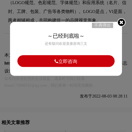
（LOGO规范、色彩规范、字体规范）和应用系统（名片、信
封、工牌、包装、广告等各类物料）。LOGO是点，VI是面，
两者相辅相成，共同构建统一的品牌视觉形象。
不再弹出
～已经到底啦～
还有疑问欢迎直接咨询三文
本文标题和链接
京都市观光协会—京字体图片:
立即咨询
https://logo9.net/works/9511.html
转载时请注明出处为诗宸标志
设计及本链接!
如有内容侵犯您的合法权益，请及时与我们联系
Email:75696531@qq.com，我们将第一时间安排删除。
发布于2022-08-03 08:28:11
相关文章推荐