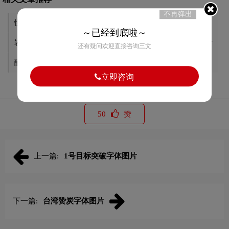
不再弹出
恒大“红韵”字体图片
果汁时光字体图片
～已经到底啦～
岩崎紙器 字体图片
京都市观光协会—京字体图片
还有疑问欢迎直接咨询三文
醗酵5字体图片
潮风创意市集字体图片
立即咨询
50
赞
上一篇:
1号目标突破字体图片
下一篇:
台湾赞炭字体图片