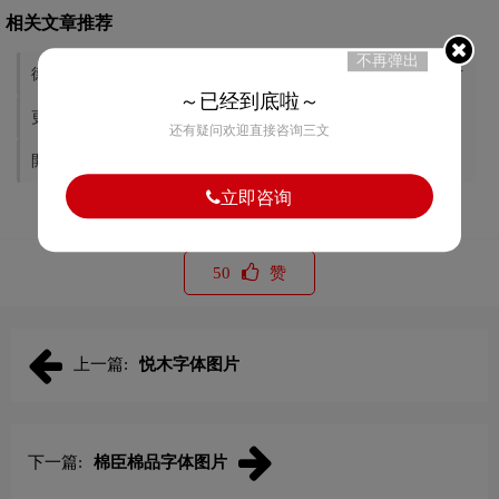
相关文章推荐
不再弹出
德玺见萩字体图片
鴬宿温泉源泉長栄館字体图片
～已经到底啦～
更地 图书室字体图片
绊字体图片
还有疑问欢迎直接咨询三文
開飯 川食堂字体图片
左稻字体图片
立即咨询
50
赞
上一篇:
悦木字体图片
下一篇:
棉臣棉品字体图片