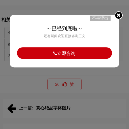
不再弹出
相关文章推荐
～已经到底啦～
何太急字体图片
潮玩澳门字体图片
还有疑问欢迎直接咨询三文
好食上字体图片
牧趣字体图片
立即咨询
东山动植物园字体图片
铁马哒哒字体图片
50
赞
上一篇:
真心绝品字体图片