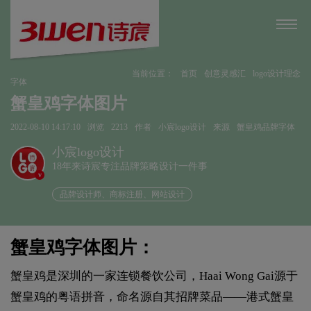
当前位置：
首页
创意灵感汇
logo设计理念
字体
蟹皇鸡字体图片
2022-08-10 14:17:10
浏览
2213
作者
小宸logo设计
来源
蟹皇鸡品牌字体
小宸logo设计
18年来诗宸专注品牌策略设计一件事
v
品牌设计师、商标注册、网站设计
蟹皇鸡字体图片：
蟹皇鸡是深圳的一家连锁餐饮公司，Haai Wong Gai源于
蟹皇鸡的粤语拼音，命名源自其招牌菜品——港式蟹皇