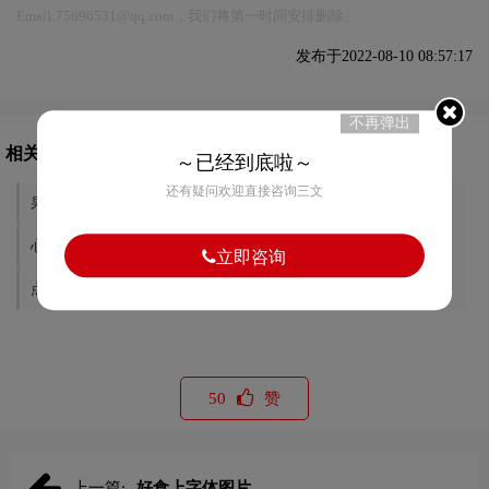
Email:75696531@qq.com，我们将第一时间安排删除。
发布于2022-08-10 08:57:17
不再弹出
相关文章推荐
～已经到底啦～
还有疑问欢迎直接咨询三文
果然汇字体图片
旭集字体图片
心林茶舍字体图片
散花书院字体图片
立即咨询
点心传说字体图片
喵咪咪字体图片
50
赞
上一篇:
好食上字体图片