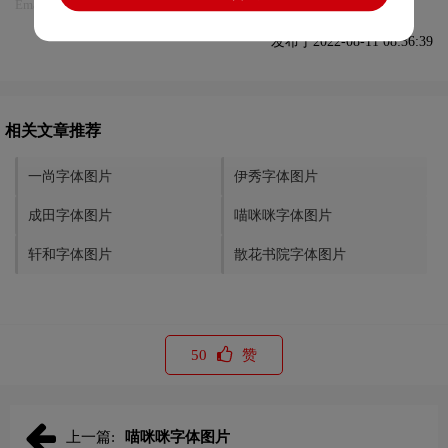
Email:75696531@qq.com，我们将第一时间安排删除。
发布于2022-08-11 08:36:39
相关文章推荐
一尚字体图片
伊秀字体图片
成田字体图片
喵咪咪字体图片
轩和字体图片
散花书院字体图片
50
赞
上一篇:
喵咪咪字体图片