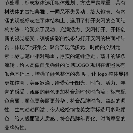
节处理，标志整体选用粗体规划，方法严肃厚重，具有
树线体的古拙典雅，一同又不失灵动，给人饱满、有内
涵的观感标志在字体结构上，选用了打开安闲的空间结
构方法，给受众于灵动、充满活力、安闲打开、开拓创
新的视觉感受，缤纷多彩的线条与打开安闲的块面相结
合，体现了“好集会”聚合了现代多元、时尚的文明元
素；标志笔画相对稳重，厚实的笔锋游走，荡开的线条
流转，给人高傲自负强健的质感LOGO 规划在遵照原有
颜色基础上，增强了颜色整体的亮 度，让 logo 整体显得
更加纯真，美丽欲滴，给受众于阳光、时尚、活力、年
青的感受，觊丽的颜色更加符合新时代时尚流；标志配
色美丽，颜色更美丽更芳华，符合品牌时尚、幽默的调
性，生气勃勃四溢，令人轻松愉悦英文字标选用多彩颜
色，给人靓丽逼人质感，符合品牌年青化、时尚摩登的
品牌特性。