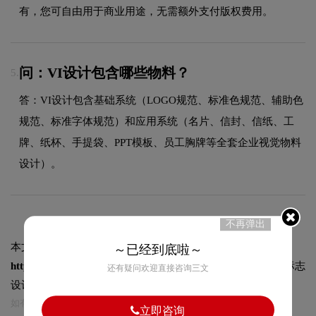
有，您可自由用于商业用途，无需额外支付版权费用。
问：VI设计包含哪些物料？
5.
答：VI设计包含基础系统（LOGO规范、标准色规范、辅助色
规范、标准字体规范）和应用系统（名片、信封、信纸、工
牌、纸杯、手提袋、PPT模板、员工胸牌等全套企业视觉物料
设计）。
不再弹出
本文标题和链接
好集荟字体图片:
～已经到底啦～
https://logo9.net/works/9561.html
转载时请注明出处为诗宸标志
还有疑问欢迎直接咨询三文
设计及本链接!
如有内容侵犯您的合法权益，请及时与我们联系
立即咨询