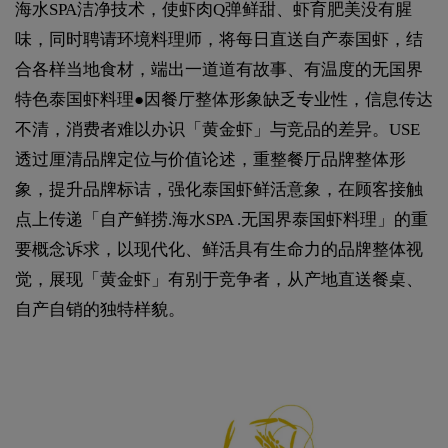
海水SPA洁净技术，使虾肉Q弹鲜甜、虾育肥美没有腥
味，同时聘请环境料理师，将每日直送自产泰国虾，结
合各样当地食材，端出一道道有故事、有温度的无国界
特色泰国虾料理●因餐厅整体形象缺乏专业性，信息传达
不清，消费者难以办识「黄金虾」与竞品的差异。USE
透过厘清品牌定位与价值论述，重整餐厅品牌整体形
象，提升品牌标诘，强化泰国虾鲜活意象，在顾客接触
点上传递「自产鲜捞.海水SPA .无国界泰国虾料理」的重
要概念诉求，以现代化、鲜活具有生命力的品牌整体视
觉，展现「黄金虾」有别于竞争者，从产地直送餐桌、
自产自销的独特样貌。