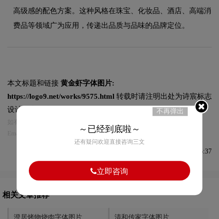
高级感的配色方案。这种风格在珠宝、化妆品、酒店、高端消
费品等领域广为应用，传递出品质与品味的品牌定位。
本文标题和链接
黄金虾字体图片:
https://logo9.net/works/9575.html
转载时请注明出处为诗宸标志
设计及本链接!
不再弹出
如有内容侵犯您的合法权益，请及时与我们联系
～已经到底啦～
Email:75696531@qq.com，我们将第一时间安排删除。
还有疑问欢迎直接咨询三文
发布于2022-08-13 08:56:37
立即咨询
相关文章推荐
澄居烤物烧肉字体图片
清和传家字体图片