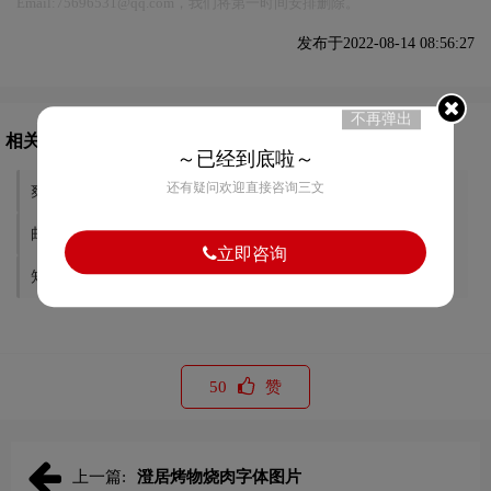
Email:75696531@qq.com，我们将第一时间安排删除。
发布于2022-08-14 08:56:27
不再弹出
相关文章推荐
～已经到底啦～
还有疑问欢迎直接咨询三文
爽味字体图片
新干线字体图片
邮米字体图片
乐乃农场字体图片
立即咨询
知味花生软糖字体图片
粤龙字体图片
50
赞
上一篇:
澄居烤物烧肉字体图片