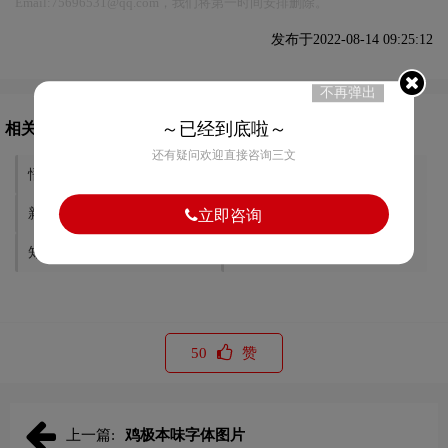
Email:75696531@qq.com，我们将第一时间安排删除。
发布于2022-08-14 09:25:12
不再弹出
～已经到底啦～
相关文章推荐
还有疑问欢迎直接咨询三文
悟本寝宫字体图片
爽味字体图片
新干线字体图片
乐乃农场字体图片
立即咨询
知味花生软糖字体图片
粤龙字体图片
50
赞
上一篇:
鸡极本味字体图片