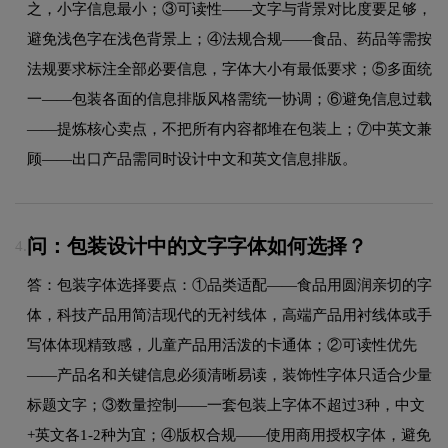
之，小字信息最小；③可读性——文字与背景对比度要足够，
避免浅色字在浅色背景上；④法规合规——食品、药品等需按
法规要求标注全部必要信息，字体大小有最低要求；⑤多面统
一——包装各面的信息排版风格需统一协调；⑥避免信息过载
——提炼核心卖点，不把所有内容都堆在包装上；⑦中英文兼
顾——出口产品需同时设计中文和英文信息排版。
问：包装设计中的文字字体如何选择？
4.
答：包装字体选择要点：①品类适配——食品用圆润亲切的字
体，科技产品用简洁现代的无衬线体，高端产品用衬线体或手
写体体现精致感，儿童产品用活泼的卡通体；②可读性优先
——产品名和关键信息必须清晰易读，装饰性字体只适合少量
标题文字；③数量控制——一套包装上字体不超过3种，中文
+英文各1-2种为宜；④版权合规——使用商用授权字体，避免