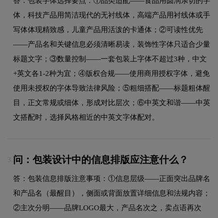
答：包装字体选择要点：①品类适配——食品用圆润亲切的字
体，科技产品用简洁现代的无衬线体，高端产品用衬线体或手
写体体现精致感，儿童产品用活泼的卡通体；②可读性优先
——产品名和关键信息必须清晰易读，装饰性字体只适合少量
标题文字；③数量控制——一套包装上字体不超过3种，中文
+英文各1-2种为宜；④版权合规——使用商用授权字体，避免
使用未授权的字体导致法律风险；⑤粗细搭配——标题粗体醒
目，正文常规或细体，形成对比层次；⑥中英文和谐——中英
文搭配时，选择风格相近的中英文字体配对。
问：包装设计中的信息排版应注意什么？
3.
答：包装信息排版注意事项：①信息层级——正面突出品牌名
和产品名（最醒目），侧面或背面放置详细信息和法规内容；
②主次分明——品牌LOGO最大，产品名次之，卖点语再次