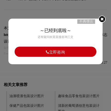
不再弹出
本文标题和链接
现代而又充满活力的汽车涂料包装设计图片:
～已经到底啦～
https://logo9.net/works/9674.html
转载时请注明出处为诗宸标志
还有疑问欢迎直接咨询三文
设计及本链接!
如有内容侵犯您的合法权益，请及时与我们联系
立即咨询
Email:75696531@qq.com，我们将第一时间安排删除。
发布于2022-08-30 08:28:27
相关文章推荐
油漆喷漆包装设计图片
趣味食品零食包装设计图片
保健产品包装设计图片
清新的葡萄酒创意包装设计