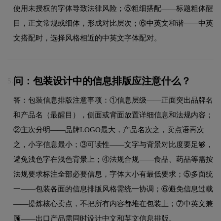
使用未授权的字体导致法律风险；⑤粗细搭配——标题粗体醒
目，正文常规或细体，形成对比层次；⑥中英文和谐——中英
文搭配时，选择风格相近的中英文字体配对。
问：包装设计中的信息排版应注意什么？
5.
答：包装信息排版注意事项：①信息层级——正面突出品牌名
和产品名（最醒目），侧面或背面放置详细信息和法规内容；
②主次分明——品牌LOGO最大，产品名次之，卖点语再次
之，小字信息最小；③可读性——文字与背景对比度要足够，
避免浅色字在浅色背景上；④法规合规——食品、药品等需按
法规要求标注全部必要信息，字体大小有最低要求；⑤多面统
一——包装各面的信息排版风格需统一协调；⑥避免信息过载
——提炼核心卖点，不把所有内容都堆在包装上；⑦中英文兼
顾——出口产品需同时设计中文和英文信息排版。