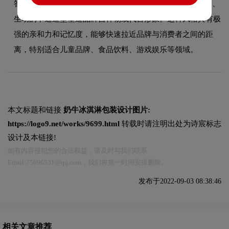
答：卡通IP设计风格以拟人化的角色形象为核心，通过可爱、
生动的卡通造型塑造品牌吉祥物或代言形象。这种风格具有极
强的亲和力和记忆度，能够快速拉近品牌与消费者之间的距
离，特别适合儿童品牌、食品饮料、游戏娱乐等领域。
本文标题和链接
奶牛冰淇淋包装设计图片:
https://logo9.net/works/9699.html
转载时请注明出处为诗宸标志
设计及本链接!
如有内容侵犯您的合法权益，请及时与我们联系
Email:75696531@qq.com，我们将第一时间安排删除。
发布于2022-09-03 08:38:46
相关文章推荐