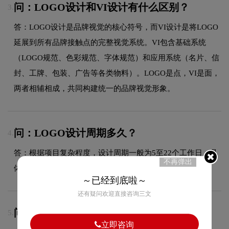
问：LOGO设计和VI设计有什么区别？
3.
答：LOGO设计是品牌视觉的核心符号，而VI设计是将LOGO
延展到所有品牌接触点的完整视觉系统。VI包含基础系统
（LOGO规范、色彩规范、字体规范）和应用系统（名片、信
封、工牌、包装、广告等各类物料）。LOGO是点，VI是面，
两者相辅相成，共同构建统一的品牌视觉形象。
问：LOGO设计周期多久？
4.
答：根据项目复杂程度，设计周期一般为5至22个工作日，具
不再弹出
体时间在签订合同时与您确认。
～已经到底啦～
还有疑问欢迎直接咨询三文
问：什么是卡通IP设计风格？
5.
立即咨询