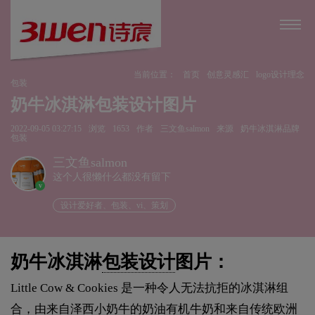
当前位置：
首页
创意灵感汇
logo设计理念
包装
奶牛冰淇淋包装设计图片
2022-09-05 03:27:15
浏览
1653
作者
三文鱼salmon
来源
奶牛冰淇淋品牌
包装
三文鱼salmon
这个人很懒什么都没有留下
v
设计爱好者、包装、vi、策划
奶牛冰淇淋
包装设计
图片：
Little Cow & Cookies 是一种令人无法抗拒的冰淇淋组
合，由来自泽西小奶牛的奶油有机牛奶和来自传统欧洲