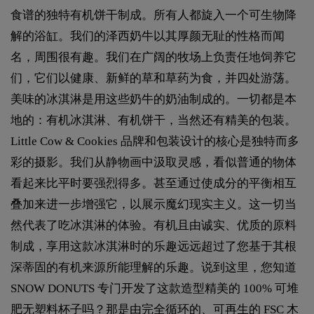
食谱的独特有机饼干制成。所有人都旋入一个可生物降
解的浴缸。我们的泽西奶牛以其厚颜无耻的性格而闻
名，周围很有趣。我们在广阔的牧场上负责任地饲养它
们，它们以健康、新鲜的草和草药为食，并四处游荡。
美味的冰淇淋是用这些奶牛的奶油制成的。一切都是本
地的：有机冰淇淋、有机饼干，当然还有精美的包装。
Little Cow & Cookies 品牌和包装设计的核心是独特而多
彩的摄影。我们从静物画中汲取灵感，看似普通的物体
看起来比平时要强烈得多。甚至通过使成分的平衡相互
叠加来进一步增强它，以展示魔幻现实主义。这一切当
然代表了吃冰淇淋的体验。有机且由诚实、优质的原料
制成，享用这款冰淇淋时的乐趣远远超过了您基于其根
深蒂固的有机来源所能理解的乐趣。说到这里，您知道
SNOW DONUTS 专门开发了这款造型精美的 100% 可堆
肥无塑料杯子吗？那是由完全循环的、可再生的 FSC 木